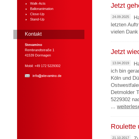
Walk-Acts
Jetzt geh
Ballonanimation
Close-Up
Ha
24.09.2025
Stand-Up
letzten Auft
vielen Dank 
Kontakt
Stevamino
Jetzt wie
Rembrandtstraße 1
41539 Dormagen
Ha
13.04.2019
Mobil: +49 172 5229302
ich bin ger
Köln und Dü
Ostwestfale
Detmolder T
5229302 nac
...
weiterles
Roulette
Zu
21.10.2017