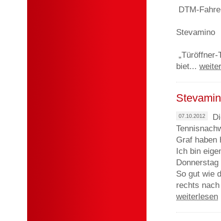
DTM-Fahrer 
Stevamino
„Türöffner-
biet...
weite
Stevamin
Di
07.10.2012
Tennisnachw
Graf haben 
Ich bin eig
Donnerstag 
So gut wie 
rechts nach 
weiterlesen