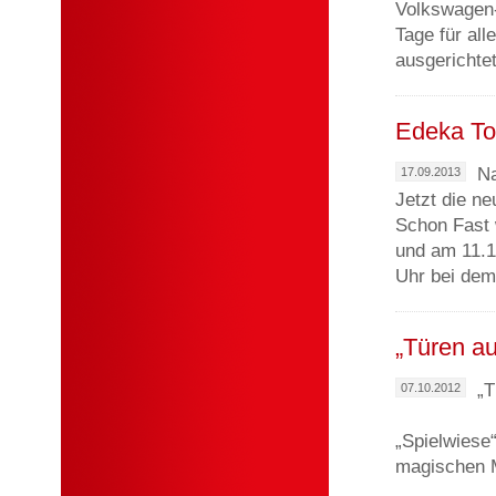
Volkswagen-
Tage für al
ausgerichtet
Edeka To
Na
17.09.2013
Jetzt die ne
Schon Fast 
und am 11.1
Uhr bei dem
„Türen au
„T
07.10.2012
„Spielwiese
magischen