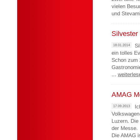
vielen Besu
und Stevami
Silvester
Si
18.01.2014
ein tolles E
Schon zum 2
Gastronomie
...
weiterles
AMAG Mes
Ic
17.09.2013
Volkswagen-
Luzern. Die
der Messe.
Die AMAG is