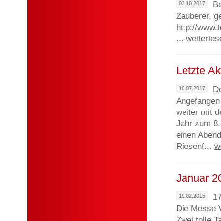
Be
03.10.2017
Zauberer, g
http://www.
...
weiterles
Letzte Ak
De
10.07.2017
Angefangen 
weiter mit 
Jahr zum 8.
einen Abend
Riesenf...
w
Januar 2
17
19.02.2015
Die Messe 
Zwei tolle 