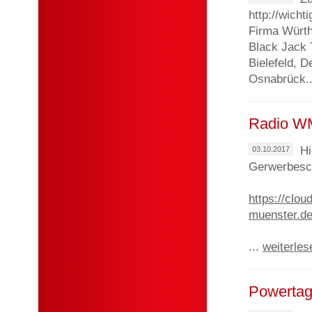
http://wich
Firma Würth
Black Jack T
Bielefeld, D
Osnabrück.
Radio W
Hi
03.10.2017
Gerwerbesch
https://clo
muenster.d
...
weiterles
Powertag