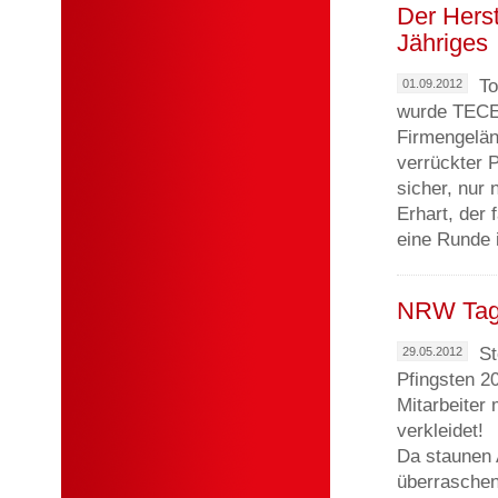
Der Herst
Jähriges
To
01.09.2012
wurde TECE 
Firmengelän
verrückter 
sicher, nur 
Erhart, der
eine Runde 
NRW Tage
St
29.05.2012
Pfingsten 20
Mitarbeiter
verkleidet!
Da staunen A
überraschend